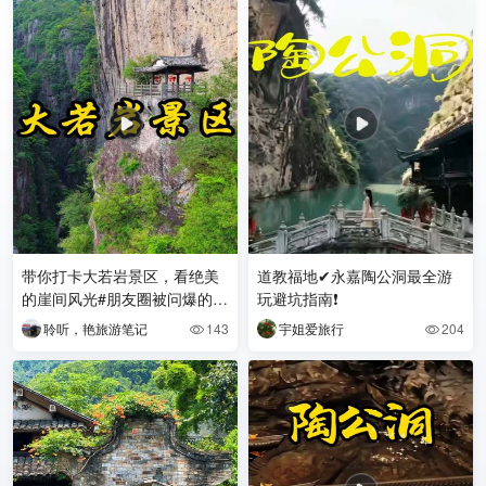
带你打卡大若岩景区，看绝美
道教福地✔永嘉陶公洞最全游
的崖间风光#朋友圈被问爆的地
玩避坑指南❗
方 #公路上的风景 #一个人说
聆听，艳旅游笔记
143
宇姐爱旅行
204


走就走