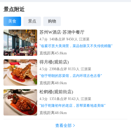
十二峰则峰峰相挤，峥嵘挺拔，更为其他峰峦景观所不及。
景点附近
美食
景点
购物
苏州W酒店·苏滟中餐厅
分
4.7
140
条点评
¥
450
/人
江浙菜
"
临窗尽赏大美湖景，菜品创新又不失传统精髓
"
直线距离45.8km
得月楼(观前店)
分
4.5
2398
条点评
¥
135
/人
江浙菜
"
创于明朝的苏菜馆，店内环境古色古香
"
直线距离48.0km
松鹤楼(观前街店)
分
4.3
1351
条点评
¥
142
/人
江浙菜
"
始于乾隆初年的老店，苏帮菜肴地道美味
"
直线距离48.0km
查看全部
