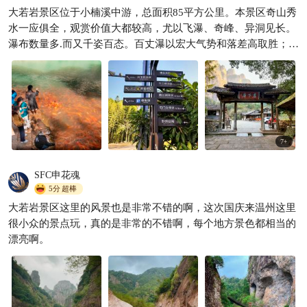
逛遍楠溪江古村落，先打卡这
大若岩景区位于小楠溪中游，总面积85平方公里。本景区奇山秀
座千年陶公洞，小众不拥挤
水一应俱全，观赏价值大都较高，尤以飞瀑、奇峰、异洞见长。
芮宝旅行
174
瀑布数量多.而又千姿百态。百丈瀑以宏大气势和落差高取胜；藤

溪瀑潭天造地设，以美妙精巧著称，九漈瀑以漈多并富于节奏独
秀一方；崖下库因藏而不露，“闻其声不见其形”，而使之引人入
胜；陶公洞洞穴幽深，环境优美，且历史悠久，香火旺盛。距陶
公洞北1.5公里，有“十二峰”，犀牛峰、天柱峰、石笋峰、宝冠
峰，还有横琴、卓笼、展旗、石碑、莲花、仙掌、香炉、童子
峰。十二峰则峰峰相挤，峥嵘挺拔，更为其他峰恋景观所不及。
7
+
这次主要去了大若岩景区的崖下库、石门台、陶公洞，十二峰，
大若岩景区作为楠溪江景区的一个分景区，相对更侧重山景
SFC申花魂
5分
超棒
大若岩景区这里的风景也是非常不错的啊，这次国庆来温州这里
很小众的景点玩，真的是非常的不错啊，每个地方景色都相当的
漂亮啊。