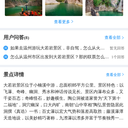
查看更多

用户问答
查看全部
(
8
)

如果去温州游玩大若岩景区，非自驾，怎么从火车站去景区，最方便快捷，大概需要多少时间，谢谢。
暂无回答
怎么从温州市区出发到大若岩景区？那的联票怎么买？有没有跟团两日游的？
1个回答
景点详情
查看全部

大若岩景区位于小楠溪中游，总面积85平方公里。景区特色：以
飞瀑、奇峰、幽洞、秀水和神话传说见长。景区内瀑布众多，又
千姿百态；奇峰怪石，妙趣横生。陶公洞被道家誉为“天下第十
二福地”，洞穴幽深，口大内旷，南朝“山中宰相”陶弘景曾隐居此
洞撰《真诰》一书；百丈瀑以宏大气势和落差高取胜；藤溪瀑潭
天造地设，以美妙精巧著称，九漈瀑以漈多并富于节奏独秀一
方；崖下库因藏而不露，“闻其声不见其形”，而使之引人入胜；