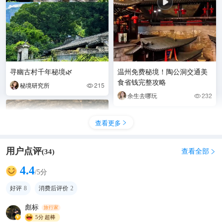
寻幽古村千年秘境🌿
温州免费秘境！陶公洞交通美
食省钱完整攻略
秘境研究所
215

余生去哪玩
232

查看更多

用户点评
查看全部
(
34
)

4.4
/5分
好评
8
消费后评价
2
彪标
旅行家
5分
超棒