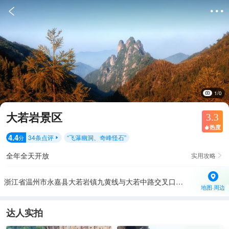


1/0
大若岩景区
3.3
热度

4.4
34
条点评
“
飞瀑幽洞、奇峰怪石
”
分

全年全天开放
实用攻略

浙江省温州市永嘉县大若岩镇九黄线与大若中路交叉口北500米
地图·周边
达人实拍