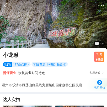


1/0
小龙湫
3.5
热度

4.7
187
条点评
“
刘亦菲版《神雕》拍摄地
”
分

暂停营业
恢复营业时间待定
实用攻略

温州市乐清市雁荡山白芙线旁雁荡山国家森林公园灵岩景区内
地图·周边
达人实拍