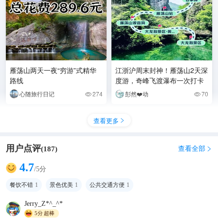
雁荡山两天一夜“穷游”式精华
江浙沪周末封神！雁荡山2天深
路线
度游，奇峰飞渡瀑布一次打卡
心随旅行日记
274
彭然❤️动
70


查看更多

用户点评
查看全部
(
187
)

4.7
/5分
餐饮不错
1
景色优美
1
公共交通方便
1
Jerry_Z*^_^*
5分
超棒