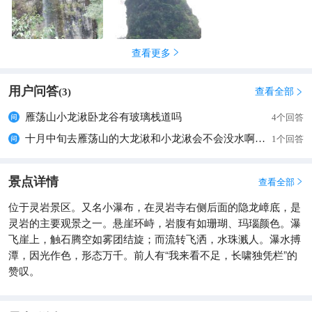
查看更多

用户问答
查看全部
(
3
)

雁荡山小龙湫卧龙谷有玻璃栈道吗
4个回答
十月中旬去雁荡山的大龙湫和小龙湫会不会没水啊？ 相比之下是雁荡山好玩还是江西龙虎山好玩啊？
1个回答
景点详情
查看全部

位于灵岩景区。又名小瀑布，在灵岩寺右侧后面的隐龙嶂底，是
灵岩的主要观景之一。悬崖环峙，岩腹有如珊瑚、玛瑙颜色。瀑
飞崖上，触石腾空如雾团结旋；而流转飞洒，水珠溅人。瀑水搏
潭，因光作色，形态万千。前人有“我来看不足，长啸独凭栏”的
赞叹。