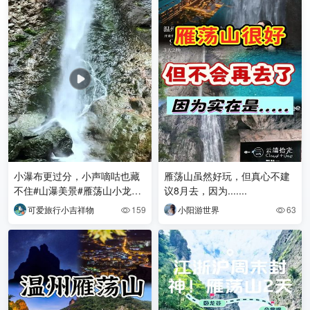
小瀑布更过分，小声嘀咕也藏
雁荡山虽然好玩，但真心不建
不住#山瀑美景#雁荡山小龙湫
议8月去，因为.......
景区这是浙江温州雁荡山灵岩
可爱旅行小吉祥物
159
小阳游世界
63


景区内的小龙湫瀑布，