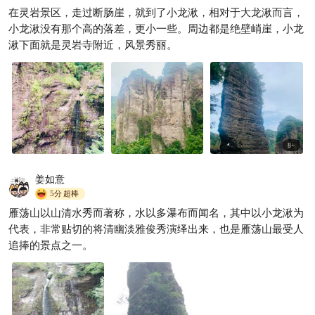
在灵岩景区，走过断肠崖，就到了小龙湫，相对于大龙湫而言，
【雁荡山已回】，【7-8月】真
小龙湫没有那个高的落差，更小一些。周边都是绝壁峭崖，小龙
的不建议去，因为太
湫下面就是灵岩寺附近，风景秀丽。
小佳佳爱旅游
1341

8
+
姜如意
5分
超棒
雁荡山以山清水秀而著称，水以多瀑布而闻名，其中以小龙湫为
代表，非常贴切的将清幽淡雅俊秀演绎出来，也是雁荡山最受人
追捧的景点之一。