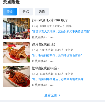
景点附近
美食
景点
购物
苏州W酒店·苏滟中餐厅
分
4.7
140
条点评
¥
450
/人
江浙菜
"
临窗尽赏大美湖景，菜品创新又不失传统精髓
"
直线距离45.8km
得月楼(观前店)
分
4.5
2398
条点评
¥
135
/人
江浙菜
"
创于明朝的苏菜馆，店内环境古色古香
"
直线距离48.0km
松鹤楼(观前街店)
分
4.3
1351
条点评
¥
142
/人
江浙菜
"
始于乾隆初年的老店，苏帮菜肴地道美味
"
直线距离48.0km
查看全部
