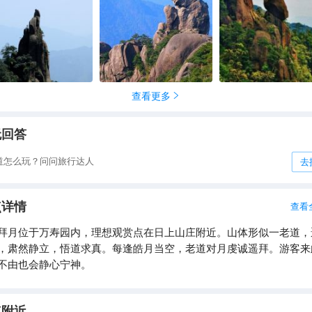
查看更多

无回答
道怎么玩？问问旅行达人
去
点详情
查看
拜月位于万寿园内，理想观赏点在日上山庄附近。山体形似一老道，
，肃然静立，悟道求真。每逢皓月当空，老道对月虔诚遥拜。游客来
不由也会静心宁神。
点附近