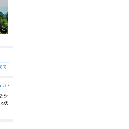
7
+
提问
全部

遥对
此观