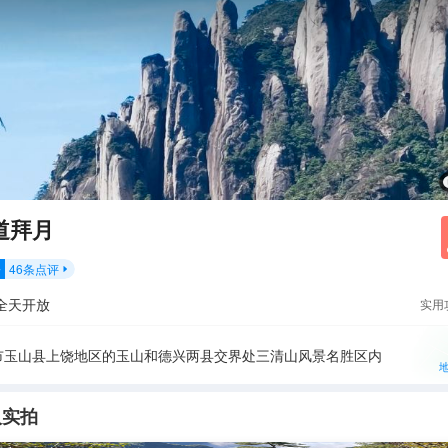
道拜月
46
条点评
分

全天开放
实用
市玉山县上饶地区的玉山和德兴两县交界处三清山风景名胜区内
人实拍