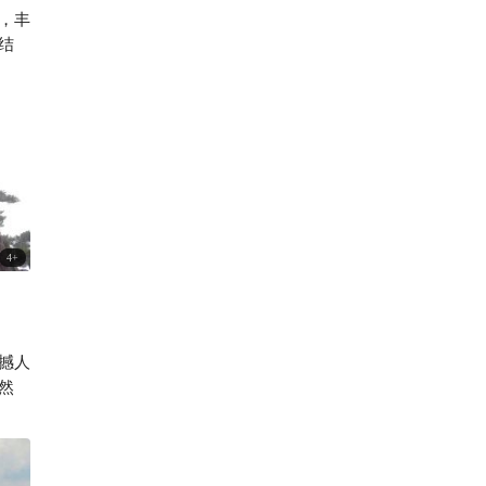
，丰
212

结
4
+
撼人
然