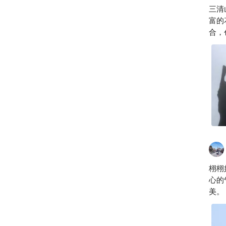
三清
富的
合，
栩栩
心的
美。