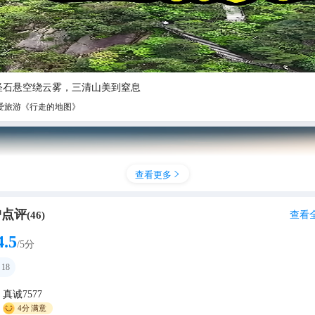
 怪石悬空绕云雾，三清山美到窒息
爱旅游《行走的地图》
查看更多

户点评
查看
(
46
)
4.5
/5分
18
真诚7577
藏级！三清山必去打卡点位全攻略
4分
满意