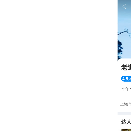

老
4.5
全年
上饶
达