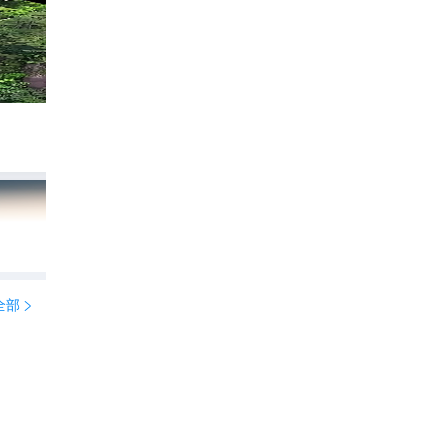
中国第一仙山？去过之后我信了⛰️
189
爱旅游的阿苗

全部
