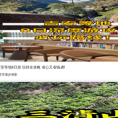
吉安等地8日游 玩转全攻略 省心又省钱💰❗
星空漫步侠影