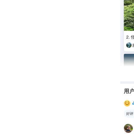
2.
用
好评
收