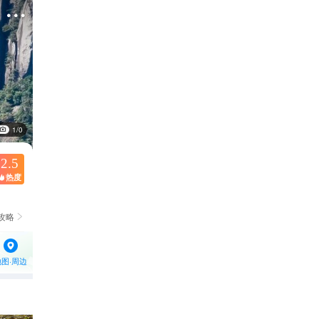

1/0
2.5
热度

攻略

地图·周边