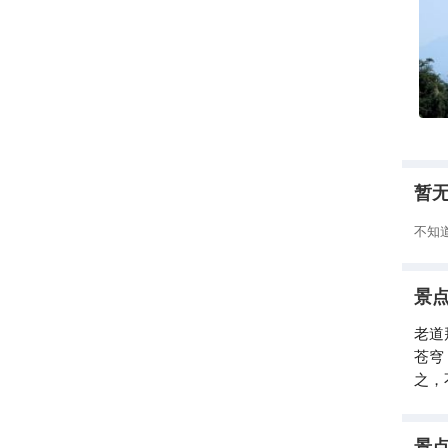
暂
不知
景
老道
苍穹
之，
景