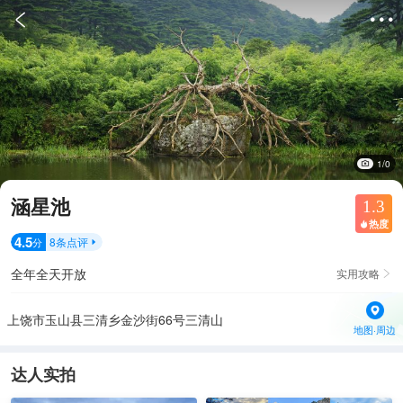


1/0
涵星池
1.3
热度

4.5
8
条点评
分

全年全天开放
实用攻略

上饶市玉山县三清乡金沙街66号三清山
地图·周边
达人实拍