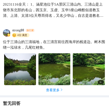
你尝试在海拔1530米，重新分
20231116全天： 1、涵星池位于5A景区三清山内。三清山是上
配三清山的时间
饶市东北部的名山，因玉京、玉虚、玉华3座山峰酷似道教玉
背着干粮去旅行
2064
清、上清、太清3位天尊而得名，又名少华山，自古是道教名

山，顶峰玉京峰海拔1819.9米，占地433平方公里，山中怪石嶙
峋、鬼斧神工，山脉连绵、松柏叠翠，俗称小黄山，已探明野生
strong钟
旅行家
动物1827种、高等植物2373种。景区面积庞大，路况较复杂，大
4分
满意
致分南门区域、东门金沙区域、南清园、万寿园、阳光海岸、西
位于三清山的三清福地，在三清宫前往西海岸的栈道边。树木围
海岸、三清宫、北门区域8大区域，3个门各有1条爬山路到达中
绕一泓绿水，几尾红鲤鱼。
心枢纽点禹皇顶。 ①地址：江西省上饶市玉山县 ②交通：无公
交，有长途车，开车很好停 ③旺季：无 ④用时：1.5天 ⑤票价：
120元 2、三清宫建筑群按道教八卦布局，被誉为中国古代道教
建筑的露天博物馆，主建筑三清宫始建于宋乾道六年（1170
年），因主祀三清尊神而得名，也陪祀道教各路神仙，占地约
500㎡，位于八卦布局的中心，只有一栋建筑，前殿后阁。 3、
涵星池：八卦正西方的“兑”位，因池水清澈而得名。
4
+
查看更多

暂无回答