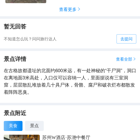
查看更多

暂无回答
不知道怎么玩？问问旅行达人
去提问
景点详情
查看全部

在古格故都遗址的北面约600米远，有一处神秘的“干尸洞”，洞口
在离地面3米高处，入口仅可以容纳一人，里面据说有三室洞
窟，层层散乱堆放着几十具尸体，骨骼、腐尸和破衣烂布都散发
着阵阵恶臭。
景点附近
美食
景点
苏州W酒店·苏滟中餐厅