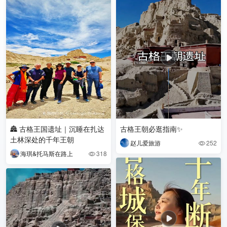
🏯 古格王国遗址｜沉睡在扎达
古格王朝必逛指南✨
土林深处的千年王朝
赵儿爱旅游
252

海琪&托马斯在路上
318
