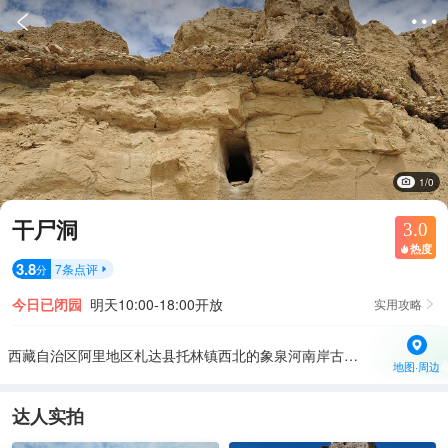


1/0
干尸洞
3.0
热度

3.8
7
条点评
分

今日已闭园
明天10:00-18:00开放
实用攻略

西藏自治区阿里地区札达县托林镇西北的象泉河南岸古格王国遗址北面约600米远
地图·周边
达人实拍