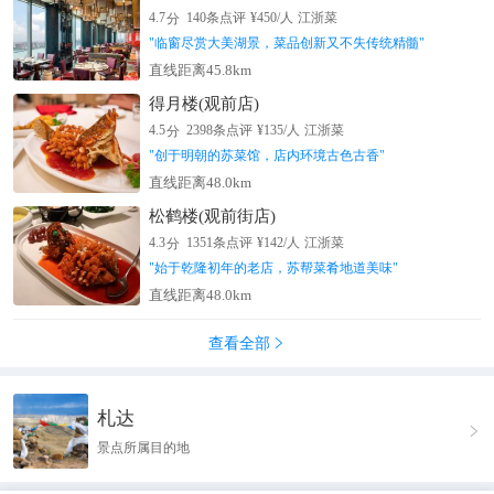
分
4.7
140
条点评
¥
450
/人
江浙菜
"
临窗尽赏大美湖景，菜品创新又不失传统精髓
"
直线距离45.8km
得月楼(观前店)
分
4.5
2398
条点评
¥
135
/人
江浙菜
"
创于明朝的苏菜馆，店内环境古色古香
"
直线距离48.0km
松鹤楼(观前街店)
分
4.3
1351
条点评
¥
142
/人
江浙菜
"
始于乾隆初年的老店，苏帮菜肴地道美味
"
直线距离48.0km
查看全部

札达

景点所属目的地