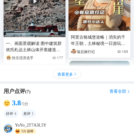
阿里古格城堡攻略｜消失的千
一、画面景观解读 图中建筑群
年王朝，土林秘境一日游玩全
依托札达土林山体开凿建造，
指南
翁总旅行记
169

是古格王朝王宫城堡主体：
快乐流浪选手
177

1. 地貌基
查看更多

用户点评
查看全部
(
7
)

3.8
/5分
好评
4
差评
1
YoYo_2T7A3L5Y
5分
超棒