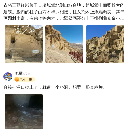
古格王朝遗址｜极简出行清单
古格王朝红殿位于古格城堡北侧山坡台地，是城堡中面积较大的
基础信息 地点：西藏阿里札达
建筑。殿内的柱子由方木榫卯相接，柱头托木上浮雕精美。其壁
县扎布让村 车程：札达县城出
羽滴空间
265
画题材丰富，有佛传等内容，北壁壁画还分上下排列着众多小

发20分
像。红殿的天花板彩绘图案构图较为自由。它是古格王国佛教建
筑的代表，承载着丰富的历史文化内涵，见证了古格王朝曾经的
辉煌。
周星2532
2分
一般
直接把洞口砌上了，就留一个小洞。想看一眼真麻烦。