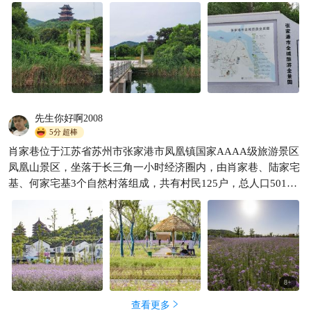
在那里完成的。
先生你好啊2008
5分
超棒
肖家巷位于江苏省苏州市张家港市凤凰镇国家AAAA级旅游景区
凤凰山景区，坐落于长三角一小时经济圈内，由肖家巷、陆家宅
基、何家宅基3个自然村落组成，共有村民125户，总人口501
人。 区域内自然景观优美，周边资源丰富，有生态景观优越的凤
凰山、凤凰湖，也有古镇古街、河阳山歌馆和万亩桃园。 肖家巷
农家美食十里飘香，非遗文化河阳山歌动听悦耳，村舍、书院
等，掩映在风光旖旎的田园之中。
8
+
查看更多
