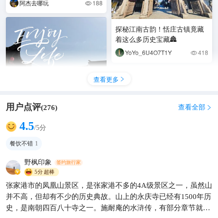
阿杰去哪玩
188

古街，游玩归来，沉浸式
探秘江南古韵！恬庄古镇竟藏
着这么多历史宝藏🏯
YoYo_6U4O7T1Y
418

查看更多

用户点评
查看全部
(
276
)

4.5
/5分
拖炉饼打卡地推荐💫
餐饮不错
1
蓝羽儿
258

野枫印象
签约旅行家
5分
超棒
张家港市的凤凰山景区，是张家港不多的4A级景区之一，虽然山
并不高，但却有不少的历史典故。山上的永庆寺已经有1500年历
史，是南朝四百八十寺之一。施耐庵的水浒传，有部分章节就是