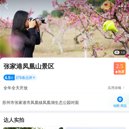


1/0
张家港凤凰山景区
2.5
热度

4.5
276
条点评
分

全年全天开放
实用攻略

苏州市张家港市凤凰镇凤凰湖生态公园对面
地图·周边
达人实拍