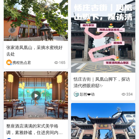
张家港凤凰山，采摘水蜜桃好
去处
携程热点君
165

恬庄古街｜凤凰山脚下，探访
清代榜眼府邸✨
彭然❤️动
334

整座酒店满满的宋式美学格
调，素雅静谧，住进房间内心
瞬间安稳下来。 临近凤凰湖、