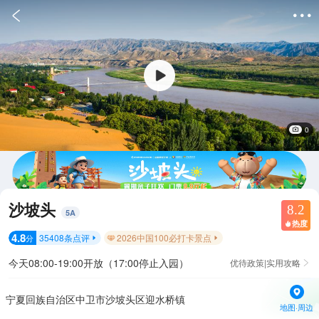


0
沙坡头
8.2
5
A
热度

4.8
35408
条点评
2026中国100必打卡景点
分


今天08:00-19:00开放（17:00停止入园）
优待政策|实用攻略

宁夏回族自治区中卫市沙坡头区迎水桥镇
地图·周边