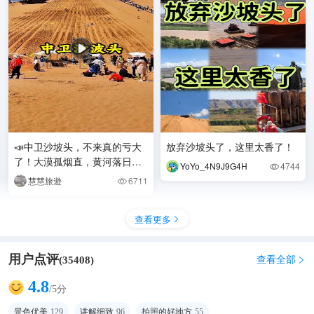
📣中卫沙坡头，不来真的亏大
放弃沙坡头了，这里太香了！
了！大漠孤烟直，黄河落日
YoYo_4N9J9G4H
4744

圆，这里就是现实版诗画秘
慧慧旅遊
6711

境！收好这份保姆级攻略，玩
查看更多

用户点评
查看全部
(
35408
)

4.8
/5分
景色优美
129
讲解细致
96
拍照的好地方
55