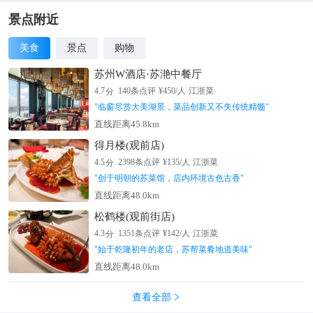
景点附近
美食
景点
购物
苏州W酒店·苏滟中餐厅
分
4.7
140
条点评
¥
450
/人
江浙菜
"
临窗尽赏大美湖景，菜品创新又不失传统精髓
"
直线距离45.8km
得月楼(观前店)
分
4.5
2398
条点评
¥
135
/人
江浙菜
"
创于明朝的苏菜馆，店内环境古色古香
"
直线距离48.0km
松鹤楼(观前街店)
分
4.3
1351
条点评
¥
142
/人
江浙菜
"
始于乾隆初年的老店，苏帮菜肴地道美味
"
直线距离48.0km
查看全部
