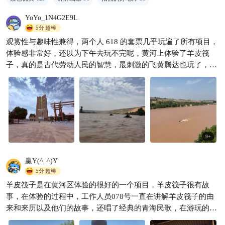
YoYo_1N4G2E9L
5分
超棒
观赏性与趣味性兼得，两个人 618 的套票几乎玩遍了所有项目，
沙坡头1天时间怎么玩? 沙坡头
体验感非常好，还以为下午去玩不完呢，黄河上体验了羊皮筏
最全一镜到底游玩攻略他来
子，真的是古代劳动人民的智慧，最刺激的飞黄腾达也玩了，滑
啦！
释然%
1.2w

沙要是能多滑几次就好了，真的是太好玩了，从黄河区到沙漠区
也就是十几分钟的摆渡车，沙漠区午后阳光很出片☀️骆驼真的必
须骑一次，配合驼铃声观赏沙漠景观，再来一个失重感体验的沙
漠冲浪车，司机师傅也是相当专业🤙总之景区里体验觉得是非常
不错的，值得票价
9
+
赢Y(^_^)Y
5分
超棒
羊皮筏子是在黄河区体验的很好的一个项目，羊皮筏子很有故
事，在体验的过程中，工作人员078号一直在讲解羊皮筏子的由
来和来历以及他们的故事，还唱了经典的青海民歌，在游玩的过
程中体验感非常好，很有氛围，点赞078号工作人员