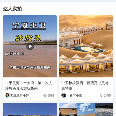
达人实拍
一半黄河一半大漠！第一次去
中卫梭梭酒店！新店开业艾特
沙坡头真实游玩指南
惠特惠！
西北旅行小婷
5888
小毅下小雨
6155

