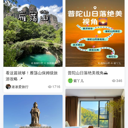
看这篇就够！雁荡山保姆级旅
普陀山日落绝美视角🌄
游攻略 📍
紫丫儿
346

湫湫爱旅行
1716
