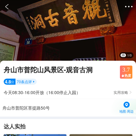


1/0
舟山市普陀山风景区-观音古洞
3.7
热度

4.8
70
条点评
分

今天08:30-16:00开放（16:00停止入园）
实用攻略

舟山市普陀区菩提路50号
地图·周边
达人实拍