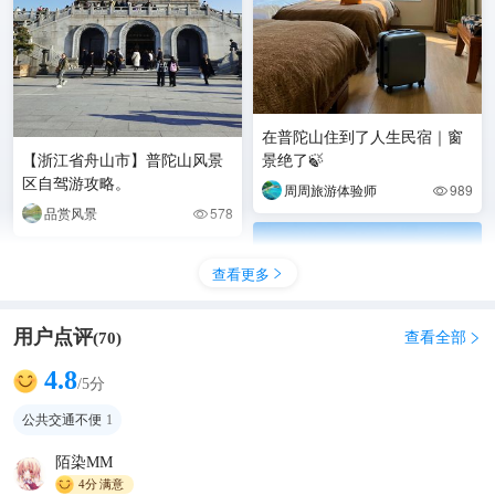
在普陀山住到了人生民宿｜窗
【浙江省舟山市】普陀山风景
景绝了🍃
区自驾游攻略。
周周旅游体验师
989

品赏风景
578

查看更多

用户点评
查看全部
(
70
)

4.8
/5分
公共交通不便
1
陌染MM
4分
满意