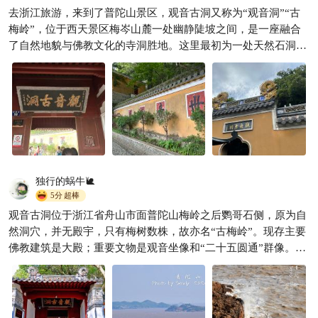
古寺建筑拍照攻略✨观音洞
去浙江旅游，来到了普陀山景区，观音古洞又称为“观音洞”“古
晓舟摄影
196
梅岭”，位于西天景区梅岑山麓一处幽静陡坡之间，是一座融合

了自然地貌与佛教文化的寺洞胜地。这里最初为一处天然石洞，
明代万历年间有僧人在这里结茅修行，道光、光绪、宣统年间不
断修建增建，形成了现在的格局。洞内好像一个大室，内部宽
阔、地平整，中央耸立一根巨柱，洞壁与柱身刻有观音佛像。
独行的蜗牛🐌
5分
超棒
观音古洞位于浙江省舟山市面普陀山梅岭之后鹦哥石侧，原为自
然洞穴，并无殿宇，只有梅树数株，故亦名“古梅岭”。现存主要
佛教建筑是大殿；重要文物是观音坐像和“二十五圆通”群像。观
音古洞的主殿呈长方形，内供二十五圆通塑像。