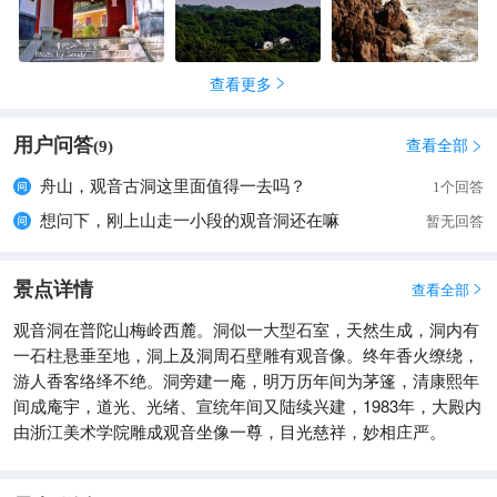
查看更多

用户问答
查看全部
(
9
)

舟山，观音古洞这里面值得一去吗？
1个回答
想问下，刚上山走一小段的观音洞还在嘛
暂无回答
景点详情
查看全部

观音洞在普陀山梅岭西麓。洞似一大型石室，天然生成，洞内有
一石柱悬垂至地，洞上及洞周石壁雕有观音像。终年香火缭绕，
游人香客络绎不绝。洞旁建一庵，明万历年间为茅篷，清康熙年
间成庵宇，道光、光绪、宣统年间又陆续兴建，1983年，大殿内
由浙江美术学院雕成观音坐像一尊，目光慈祥，妙相庄严。