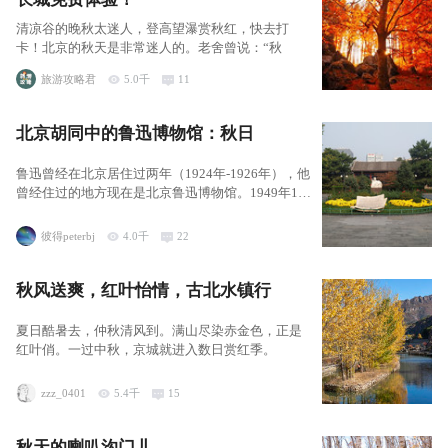
清凉谷的晚秋太迷人，登高望瀑赏秋红，快去打
卡！北京的秋天是非常迷人的。老舍曾说：“秋
旅游攻略君
5.0千
11
北京胡同中的鲁迅博物馆：秋日
鲁迅曾经在北京居住过两年（1924年-1926年），他
曾经住过的地方现在是北京鲁迅博物馆。1949年10
月，鲁迅的
彼得peterbj
4.0千
22
秋风送爽，红叶怡情，古北水镇行
夏日酷暑去，仲秋清风到。满山尽染赤金色，正是
红叶俏。一过中秋，京城就进入数日赏红季。
zzz_0401
5.4千
15
秋天的喇叭沟门儿