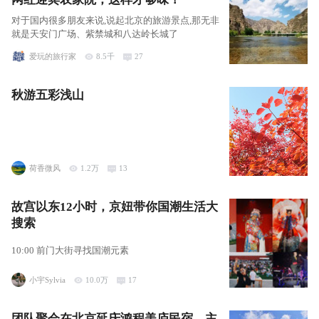
对于国内很多朋友来说,说起北京的旅游景点,那无非
就是天安门广场、紫禁城和八达岭长城了
爱玩的旅行家
8.5千
27
秋游五彩浅山
荷香微风
1.2万
13
故宫以东12小时，京妞带你国潮生活大
搜索
10:00 前门大街寻找国潮元素
小宇Sylvia
10.0万
17
团队聚会在北京延庆鸿程美庐民宿，主