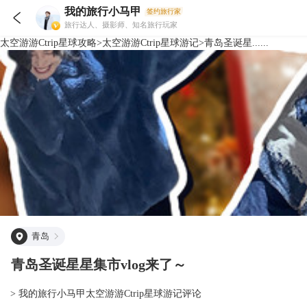
我的旅行小马甲
签约旅行家

旅行达人、摄影师、知名旅行玩家
太空游游Ctrip星球
攻略
>
太空游游Ctrip星球
游记
>
青岛圣诞星......
青岛
青岛圣诞星星集市vlog来了～
> 我的旅行小马甲太空游游Ctrip星球游记评论