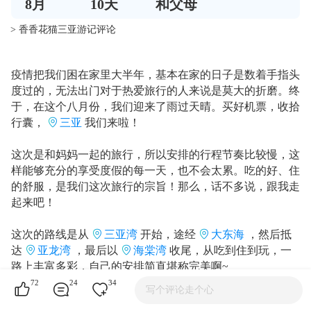
8
月
10
天
和父母
> 香香花猫三亚游记评论
疫情把我们困在家里大半年，基本在家的日子是数着手指头
度过的，无法出门对于热爱旅行的人来说是莫大的折磨。终
于，在这个八月份，我们迎来了雨过天晴。买好机票，收拾
行囊，
三亚
我们来啦！
这次是和妈妈一起的旅行，所以安排的行程节奏比较慢，这
样能够充分的享受度假的每一天，也不会太累。吃的好、住
的舒服，是我们这次旅行的宗旨！那么，话不多说，跟我走
起来吧！
这次的路线是从
三亚湾
开始，途经
大东海
，然后抵
达
亚龙湾
，最后以
海棠湾
收尾，从吃到住到玩，一
路上丰富多彩，自己的安排简直堪称完美啊~
72
24
34
写个评论走个心
————三亚湾