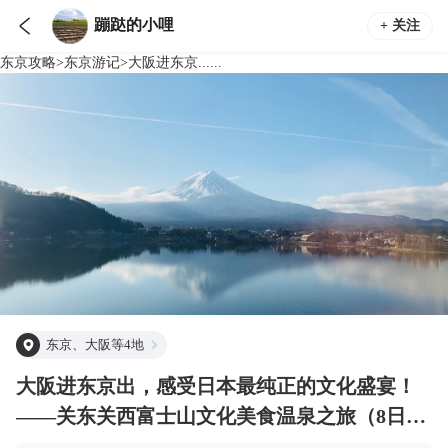

蹦跶的小哩
+ 关注
东京
攻略
>
东京
游记
>
大阪进东京......
东京、大阪等4地
大阪进东京出，感受日本最纯正的文化盛宴！
——关东关西富士山文化美食温泉之旅（8日自
由行）