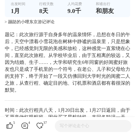
出发时间
行程天数
人均花费
和谁出行
1
月
8
天
9.0千
和朋友
> 蹦跶的小哩东京游记评论
题记：此次旅行源于自身多年的温泉情怀，总想在冬日的午
后，天空中漂着小雪花泡在树林中静谧的温泉里，只是想象
中，已经感觉到无限的美感和放松，这种感觉一直萦绕在心
间，直至此次旅程。从学校毕业后，由于互相离的较远，又
因为结婚、生子……，大学和研究生6年同窗的好闺蜜好旅
友也只是成了手机里的一个符号，在老公、儿子和父母给力
的支持下，终于开始了一段又仿佛回到大学时光的闺蜜二人
之旅，从查行程、确定目的地、订机票和酒店都有着很深的
默契。
时间：此次行程共八天，1月20日出发，1月27日返回，由于
不愿意做红眼航班，因此买了星航转机，来回各耽误一天，
5
4
37
在日本游玩共6天，其中大阪京东3天，富士山1天，东京2
写个评论走个心
天，虽然跨越了关东+关西，但是由于预定了日本的夜间巴