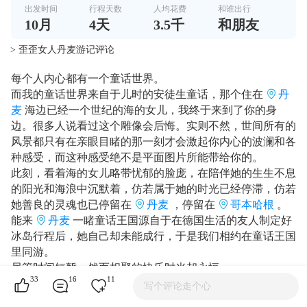
出发时间
行程天数
人均花费
和谁出行
10
月
4
天
3.5千
和朋友
> 歪歪女人丹麦游记评论
每个人内心都有一个童话世界。
而我的童话世界来自于儿时的安徒生童话，那个住在
丹
麦
海边已经一个世纪的海的女儿，我终于来到了你的身
边。很多人说看过这个雕像会后悔。实则不然，世间所有的
风景都只有在亲眼目睹的那一刻才会激起你内心的波澜和各
种感受，而这种感受绝不是平面图片所能带给你的。
此刻，看着海的女儿略带忧郁的脸庞，在陪伴她的生生不息
的阳光和海浪中沉默着，仿若属于她的时光已经停滞，仿若
她善良的灵魂也已停留在
丹麦
，停留在
哥本哈根
。
能来
丹麦
一睹童话王国源自于在德国生活的友人制定好
冰岛行程后，她自己却未能成行，于是我们相约在童话王国
里同游。
尽管时间短暂，然而相聚的快乐时光却永恒——
33
16
11
友人从德国先行抵达丹麦，我们一行五人从雷克雅未克飞往
写个评论走个心
丹麦，夜晚终于相聚在童话王国的世界。