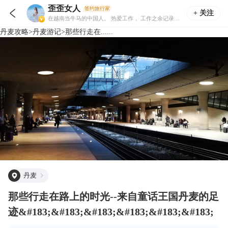
歪歪女人
签约旅行家

+ 关注
在越南当牛马的中国人。 热爱工作， 工作之余记录世界的美， 记录生活的美。
丹麦
攻略
>
丹麦
游记
>
那些行走在......
丹麦
那些行走在路上的时光--来自童话王国丹麦的足
迹&#183;&#183;&#183;&#183;&#183;&#183;