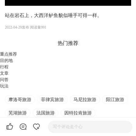
站在岩石上，大西洋鲈鱼貌似唾手可得一样。
00:00
/
00:00
2022-04-29
发布
阅读量
991
热门推荐
重点推荐
目的地
行程
文章
问答
玩法
摩洛哥旅游
菲律宾旅游
马尼拉旅游
阳江旅游
芜湖旅游
法国旅游
因特拉肯旅游
斯德哥尔摩旅游
泰顺旅游
苏州旅游
西安旅游
写个评论走个心