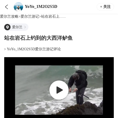

YoYo_1M2O2S5D
+ 关注
爱尔兰
攻略
>
爱尔兰
游记
>
站在岩石上......
爱尔兰
站在岩石上钓到的大西洋鲈鱼
> YoYo_1M2O2S5D爱尔兰游记评论