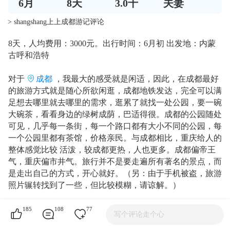
6
月
8
天
3.0千
夫妻
> shangshang上上成都游记评论
8天，人均费用：3000元。出行时间：6月初 出发地：内蒙
古呼和浩特
对于
成都
，我最大的感受就是闲适，因此，在成都最好
的旅游方式就是随心所欲闲逛，成都地铁发达，完全可以满
足想去哪里就去哪里的需求，逛累了就找一处公园，要一碗
大碗茶，看看身边的绿树成荫，巴适得很。成都的公园随处
可见，几乎每一条街，每一个路口都有大小不同的公园，每
一个公园里都有茶馆，价格亲民。与成都相比，重庆给人的
整体感觉比较 活泼，较成都更热，人也更多。成都偏帝王
气，重庆偏市井气。旅行并不是要走遍所有著名的景点，而
是走出自己的方式，开心就好。（另：由于手机被盗，旅游
照片辗转找到了一些，但比较模糊，请谅解。）
一、本次行程推荐：
185
108
77
写个评论走个心
1.景点：四川：（1）
杜甫草堂
，
浣花溪公园
，感受