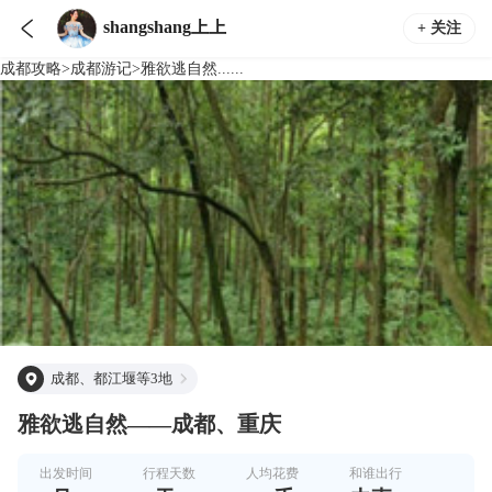

shangshang上上
+ 关注
成都
攻略
>
成都
游记
>
雅欲逃自然......
成都、都江堰等3地
雅欲逃自然——成都、重庆
出发时间
行程天数
人均花费
和谁出行