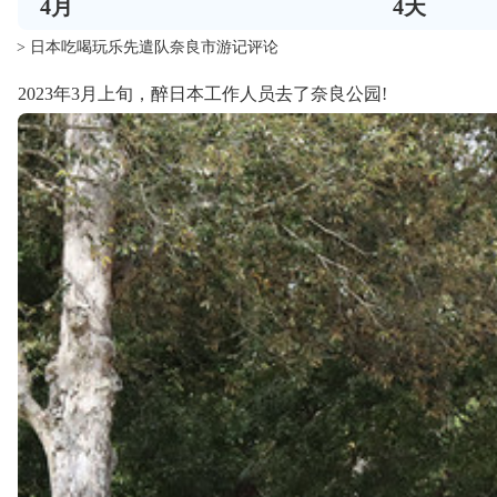
4
月
4
天
> 日本吃喝玩乐先遣队奈良市游记评论
2023年3月上旬，醉日本工作人员去了奈良公园!