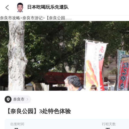

日本吃喝玩乐先遣队
奈良市
攻略
>
奈良市
游记
>
【奈良公园......
奈良市
【奈良公园】3处特色体验
出发时间
行程天数