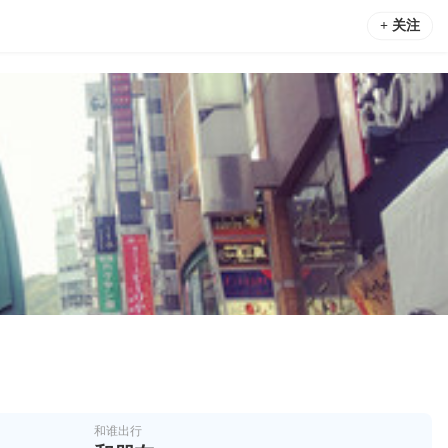
+ 关注
和谁出行