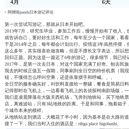
4
月
6
天
> 阿狸啦panda日本游记评论
第一次尝试写游记，那就从日本开始吧。
2013年7月，研究生毕业，参加工作后，慢慢开始有了收入
就告诉自己，要好好生活和工作，每年至少去一个国家，看看
于是2014年之后，每年都会计划出行。疫情这3年虽然停摆
这么多年，其实很喜欢做攻略，但是不擅长文字表达，所以想
回归正题。因为这是一篇迟了6年的游记，很多细节，我已经
2017年，是第一次去日本，对这个国家充满了好奇。刨去
我去的时候正值五一假期，同事刷到全日空的特价机票（我现
钮，不懂得怎么呼叫空乘，还是依靠摆手和呼喊。。。
全日空的服务确实好，叫饮料直接给一整罐，餐食是简易日料
记得那时在飞机上，一边看着飞机上的名侦探柯南剧场版，一
我们是凌晨降落在大阪关西机场，飞奔到地铁站，买下地铁票
店，离难波站，只有3站地铁的距离。于是和同事，拖着箱子，
个城市本来的模样。
从地铁站走到酒店，大概花了半小时，因为基本是在大路街道
搜了一下，我们当时入住的酒店是：rihga place higobashi。