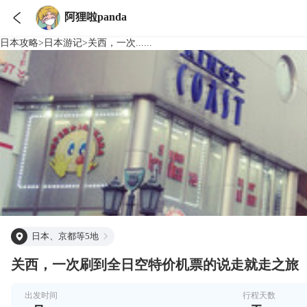

阿狸啦panda
日本
攻略
>
日本
游记
>
关西，一次......
日本、京都等5地
关西，一次刷到全日空特价机票的说走就走之旅
出发时间
行程天数