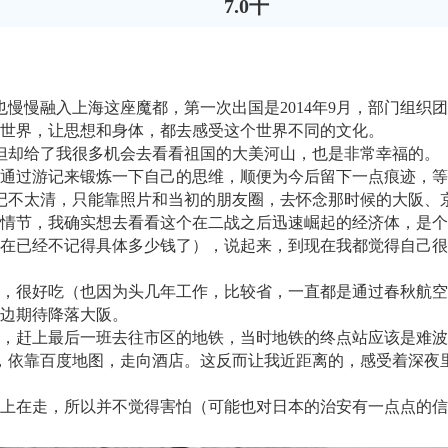
7.0千
，也慢慢融入上海这座魔都，第一次出国是2014年9月，部门组
世界，让思想和身体，都去感受这个世界不同的文化。
，但却给了我很多机会去看看祖国的大美河山，也是非常幸福的。
通过游记来锻炼一下自己的思维，顺便为今后留下一点痕迹，
记不太清，只能靠照片和当初的朋友圈，去怀念那时候的大阪、
民族情节，我确实想去看看这个在二战之后迅速崛起的经济体，是
在已经不记得具体多少钱了），说起来，到现在我都觉得自己很
，很好吃（也因为头几年工作，比较省，一直都是通过春秋航空
边期待降落大阪。
，赶上最后一班去往市区的地铁，当时地铁的终点站应该是难波
依靠百度地图，走向酒店。这反而让我近距离的，感受着深夜里大
上在走，所以并不觉得害怕（可能也对日本的治安有一点点的信