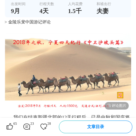
出发时间
行程天数
人均花费
和谁出行
9
月
4
天
1.5千
夫妻
> 金陵乐叟中国游记评论
我们在结束新疆北部的12天行程后，已是中秋和国庆将
65
23
28
至。此时，进出新疆的班列皆炙手可热，直返内地的火车一
文章目录
票难求。为此，我们决定绕道宁夏返程。“宁夏是个好地