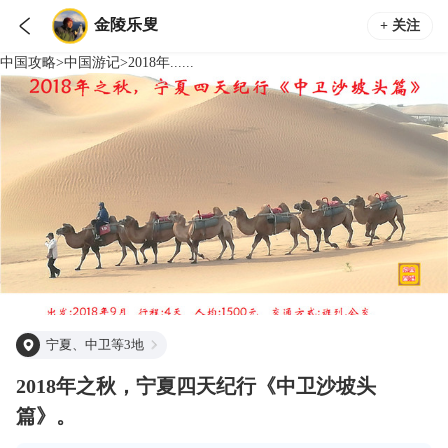

金陵乐叟
+ 关注
中国
攻略
>
中国
游记
>
2018年......
宁夏、中卫等3地
2018年之秋，宁夏四天纪行《中卫沙坡头
篇》。