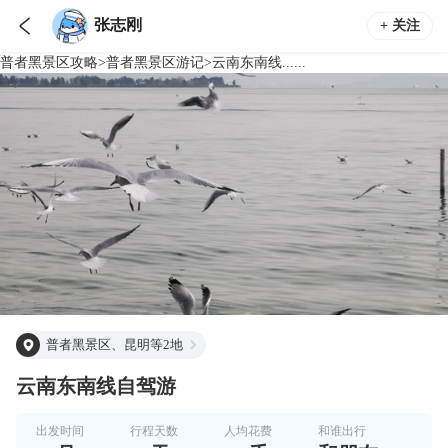

张志刚
+ 关注
普者黑景区
攻略
>
普者黑景区
游记
>
云南东南线......
普者黑景区、昆明等2地
云南东南线自驾游
出发时间
行程天数
人均花费
和谁出行