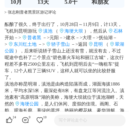
10
月
13
天
5.0千
和朋友
> 张志刚普者黑景区游记评论
酝酿了很久，终于出行了，10月28日～11月9日，计13天，
飞机到昆明游玩
滇池
（
海埂大坝
），然后从
石林
开始－>
普者黑
－>元阳－>建水－>大理－>抚仙湖－
>
东川红土地
－>
轿子雪山
－>返回
昆明
（
翠湖
公园
），后来听说轿子雪山上还没有雪，就没有去，不过
呢途中也补了二个景点“碧色寨火车站和丽江古城”，这次行
程差不多有2500公里左右，飞机到昆明后去“一嗨租车”提
车，12个人租了三辆SUV，这样人就可以坐的比较舒服
了。
滇池亦称昆明湖，滇池是由构造陷落而成，湖面海拔1886
米，平均水深5米，最深处有8米，有盘龙江等河流注入。滇
池素有“高原明珠”湖的美称，海埂大坝就位于滇池湖畔，天
然的
海埂公园
，是人们休闲、度假的佳境。画阁、石
舫、观海长廊、葱绿的草坪、艳丽的樱花林、豪华游艇、海
滨休闲广场、冬春飞来的千万只海鸥，使人与自然和谐浪
24
9
10
写个评论走个心
漫，如身临其境，能使您情趣盎然、心旷神怡、美在其中，