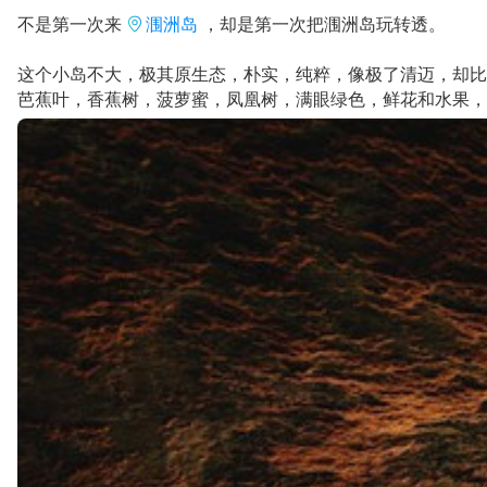
不是第一次来
涠洲岛
，却是第一次把涠洲岛玩转透。
这个小岛不大，极其原生态，朴实，纯粹，像极了清迈，却比
芭蕉叶，香蕉树，菠萝蜜，凤凰树，满眼绿色，鲜花和水果，