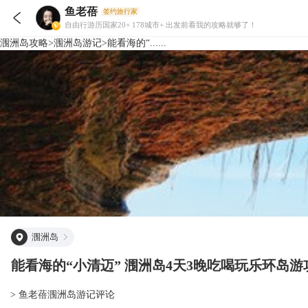
鱼老蓓
签约旅行家

自由行游历国家20+ 178城市+ 出发前看我的攻略就够了！
涠洲岛
攻略
>
涠洲岛
游记
>
能看海的“......
涠洲岛
能看海的“小清迈” 涠洲岛4天3晚吃喝玩乐环岛游
> 鱼老蓓涠洲岛游记评论