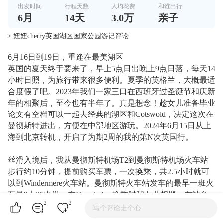
出发时间
行程天数
人均花费
和谁出行
6
月
14
天
3.0万
亲子
> 妞妞cherry英国湖区国家公园游记评论
6月16日到19日，重逢在最美湖区
英国的夏天终于要来了，早上5点日出晚上9点日落，每天14
小时日照，为旅行带来很多便利。夏季的英格兰，大概最适
合度假了吧。2023年我们一家三口在西班牙过圣诞节和庆新
年的相聚后，至今也有半年了。真是想念！趁女儿准备毕业
论文有空档可以一起去经典的湖区和Cotswold，决定这次在
曼彻斯特进出，方便在中部地区游玩。2024年6月15日从上
海到北京转机，开启了为期2周的我的第N次英国行。
丝滑入境后，我从曼彻斯特机场T2到曼彻斯特机场火车站
步行约10分钟，提前购买车票，一次换乘，共2.5小时就可
以到Windermere火车站。曼彻斯特火车站发车的最早一班火
车是9点05出发。在Oxenholme换乘时和女儿相聚。在站台
2
2
上她就迫不及待地品尝起我从上海带去的零食。
写个评论走个心