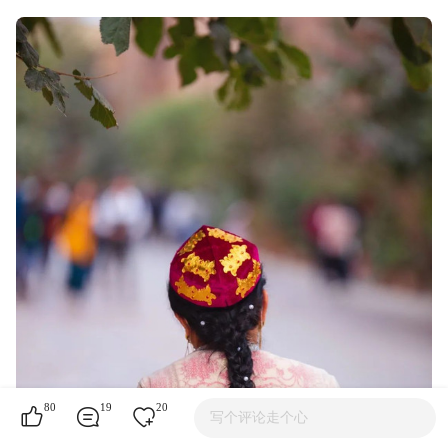
80
19
20
写个评论走个心