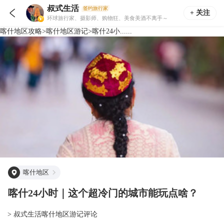
叔式生活
签约旅行家

+ 关注
环球旅行家、摄影师、购物狂、美食美酒不离手～
喀什地区
攻略
>
喀什地区
游记
>
喀什24小......
喀什地区
喀什24小时｜这个超冷门的城市能玩点啥？
> 叔式生活喀什地区游记评论