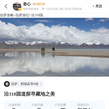
老心
潜力旅行家

+ 关注
喜欢到处游走，第一次出京是上初三时去天津叔叔家，第一次真正意义上的旅游是大二时，去上海、南京、杭州和黄山，没记错的话花了不到200元，那是八十年代初。现在依然玩心不改，常被老公嘲笑。
拉萨
攻略
>
拉萨
游记
>
沿318国......
拉萨、稻城县等6地
沿318国道探寻藏地之美
出发时间
行程天数
人均花费
和谁出行