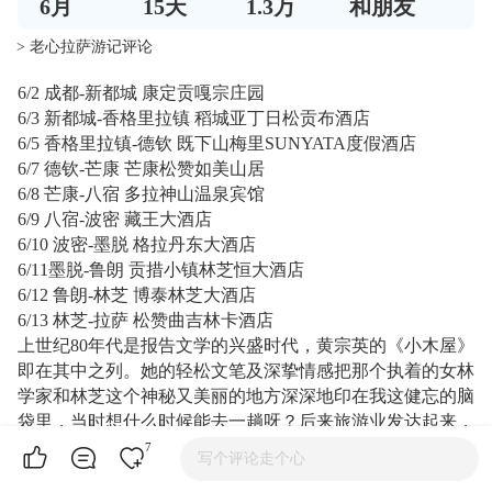
6
月
15
天
1.3万
和朋友
> 老心拉萨游记评论
6/2 成都-新都城 康定贡嘎宗庄园
6/3 新都城-香格里拉镇 稻城亚丁日松贡布酒店
6/5 香格里拉镇-德钦 既下山梅里SUNYATA度假酒店
6/7 德钦-芒康 芒康松赞如美山居
6/8 芒康-八宿 多拉神山温泉宾馆
6/9 八宿-波密 藏王大酒店
6/10 波密-墨脱 格拉丹东大酒店
6/11墨脱-鲁朗 贡措小镇林芝恒大酒店
6/12 鲁朗-林芝 博泰林芝大酒店
6/13 林芝-拉萨 松赞曲吉林卡酒店
上世纪80年代是报告文学的兴盛时代，黄宗英的《小木屋》
即在其中之列。她的轻松文笔及深挚情感把那个执着的女林
学家和林芝这个神秘又美丽的地方深深地印在我这健忘的脑
袋里，当时想什么时候能去一趟呀？后来旅游业发达起来，
林芝及波密，乃至墨脱时常被提起，但我始终没有将它列入
7
写个评论走个心
我的出行计划中，一是畏惧路途艰辛，二是游伴难寻，三是