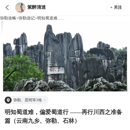

紫醉清迷
+ 关注
弥勒
攻略
>
弥勒
游记
>
明知蜀道难......
弥勒、昆明等3地
明知蜀道难，偏爱蜀道行 ——再行川西之准备
篇（云南九乡、弥勒、石林）