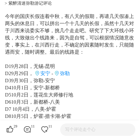
> 紫醉清迷弥勒游记评论
今年的国庆长假连着中秋，有八天的假期，再请几天假凑上
两头的休息日，可以拼出一个十几天的长假，虽然十几天对
于川西来说委实不够，挑几个走走吧。研究了下大环线小环
线，大致做出个线路来，因为是自驾，可以根据情况随意改
变，事实上，在川西行走，不确定的因素随时发生，只能随
遇而安，随时调整。最后的线路是：
D19月28日，无锡-昆明
D29月29日，
安宁
-
弥勒
D39月30日，弥勒-安宁
D410月1日，安宁-新都桥
D510月2日，莲花生大师修行地
D610月3日，新都桥-八美
D7 10月4日，八美-炉霍
D810月5日，炉霍-措卡湖-炉霍
D910月6日，炉霍-甲居
29
11
11
写个评论走个心
D10 10月7日，甲居-马尔康
D11 10月8日，马尔康-遂宁