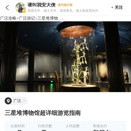
请叫我安大侠
签约旅行家

+ 关注
英国五年，瑞士五年，现居青岛。瑞士旅游局合作作者，官方“瑞士旅游专家”，曾深入阿尔卑斯山徒步开发线路。职业摄影师，安摄影工作室创始人。
广汉
攻略
>
广汉
游记
>
三星堆博物......
广汉
三星堆博物馆超详细游览指南
出发时间
行程天数
人均花费
和谁出行