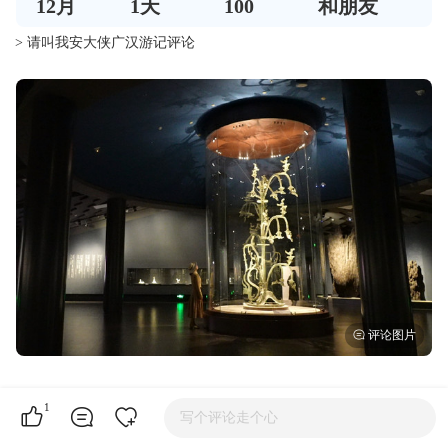
12
月
1
天
100
和朋友
> 请叫我安大侠广汉游记评论
像有一种强烈的磁场，从认识三星堆的那一刻起就很难忘
1
写个评论走个心
记。看纪录片读《山海经》去了解它走近它，今天真的来到
这里了！心潮澎湃，万千花开，生怕心跳声打破了四处静