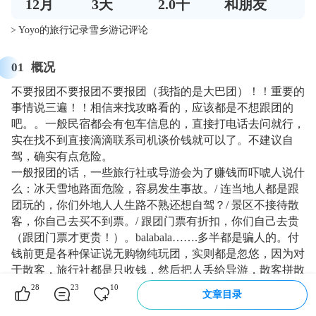
12
月
3
天
2.0千
和朋友
> Yoyo的旅行记录雪乡游记评论
01
概况
不要报团不要报团不要报团（我指的是大巴团）！！重要的
事情说三遍！！相信来找攻略看的，应该都是不想跟团的
吧。。一般民宿都会有包车信息的，直接打电话去问就行，
实在找不到直接滴滴联系司机谈价钱就可以了。不建议自
驾，确实有点危险。
一般报团的话，一些旅行社或导游会为了赚钱而吓唬人说什
么：冰天雪地路面危险，容易发生事故。/ 连当地人都是跟
团玩的，你们外地人人生路不熟还想自驾？/ 景区不接待散
客，你自己去买不到票。/ 跟团门票有折扣，你们自己去贵
（跟团门票才更贵！）。balabala…….多半都是骗人的。付
钱前更是各种保证说无购物纯玩团，实则都是忽悠，因为对
于散客，旅行社都是只收钱，然后把人丢给导游，散客拼散
客，拼成一个团，以至于什么价位报的名都有。。旅行社的
28
23
10
文章目录
各种承诺，在导游那里都不承认，这些导游都有自己的想法