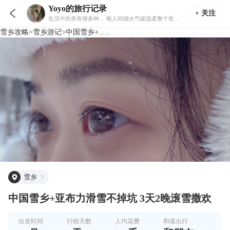
Yoyo的旅行记录

+ 关注
生活中的美有很多种， 唯人间烟火气能温柔整个世界。
雪乡
攻略
>
雪乡
游记
>
中国雪乡+......
雪乡
中国雪乡+亚布力滑雪不掉坑 3天2晚滚雪撒欢
出发时间
行程天数
人均花费
和谁出行