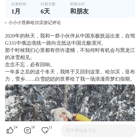
出发时间
行程天数
和谁出行
1
月
6
天
和朋友
> 小小小苔藓哈尔滨游记评论
2020年的秋天，我和一群小伙伴从中国东极抚远出发，自驾
G331中俄边境线一路向北抵达中国北极漠河。
那个时候我们心里都有些许遗憾，不知何时有机会与黑龙江
的冰雪相见。
念念不忘，必有回响。
一年多之后的这个冬天，我终于又回到这里。哈尔滨，亚布
力，雪乡……白雪皑皑的世界给了我一场浪漫而梦幻假期。
24
10
11
写个评论走个心