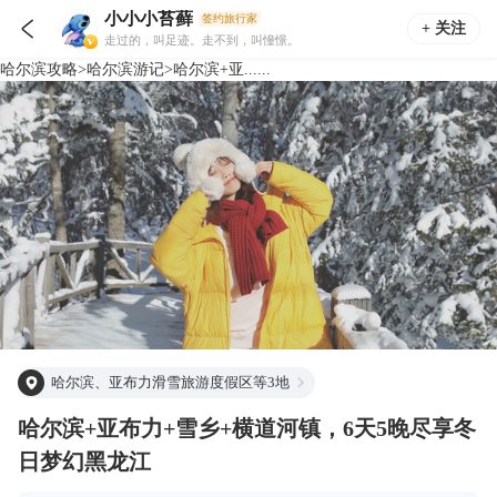
小小小苔藓
签约旅行家

+ 关注
走过的，叫足迹。走不到，叫憧憬。
哈尔滨
攻略
>
哈尔滨
游记
>
哈尔滨+亚......
哈尔滨、亚布力滑雪旅游度假区等3地
哈尔滨+亚布力+雪乡+横道河镇，6天5晚尽享冬
日梦幻黑龙江