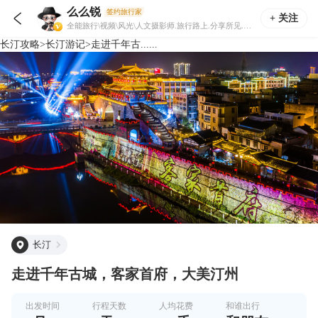
么么锐
签约旅行家

+ 关注
全能旅行\视频\风光\人文摄影师.旅行路上.分享所见.影像.不止美好！
长汀
攻略
>
长汀
游记
>
走进千年古......
长汀
走进千年古城，客家首府，大美汀州
出发时间
行程天数
人均花费
和谁出行