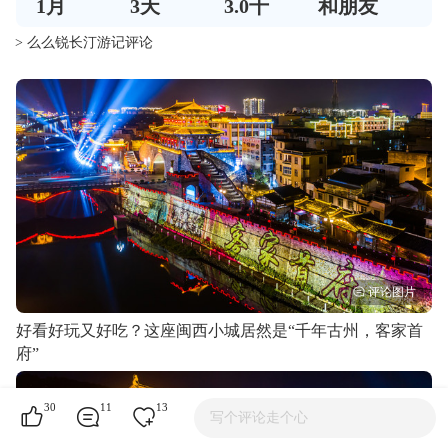
1
月
3
天
3.0千
和朋友
> 么么锐长汀游记评论
好看好玩又好吃？这座闽西小城居然是“千年古州，客家首
府”
30
11
13
写个评论走个心