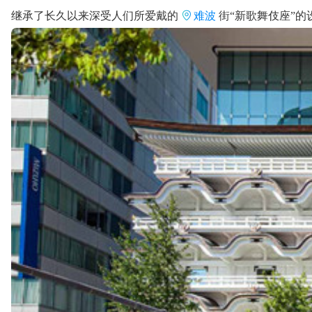
继承了长久以来深受人们所爱戴的
难波
街“新歌舞伎座”的