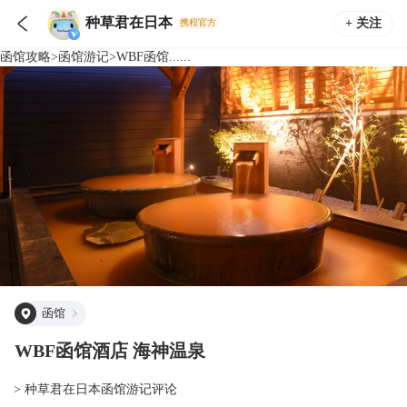

种草君在日本
+ 关注
携程官方
函馆
攻略
>
函馆
游记
>
WBF函馆......
函馆
WBF函馆酒店 海神温泉
> 种草君在日本函馆游记评论