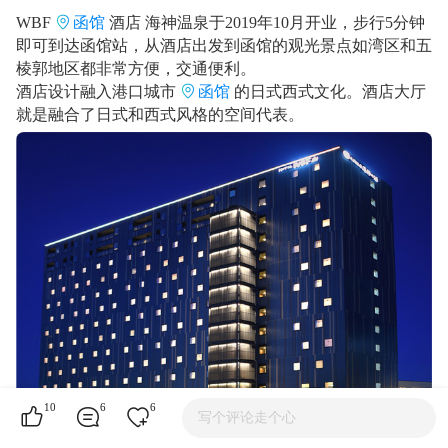
WBF
函馆
酒店 海神温泉于2019年10月开业，步行5分钟
即可到达函馆站，从酒店出发到函馆的观光景点如湾区和五
棱郭地区都非常方便，交通便利。
酒店设计融入港口城市
函馆
的日式西式文化。酒店大厅
就是融合了日式和西式风格的空间代表。
10
6
6
写个评论走个心