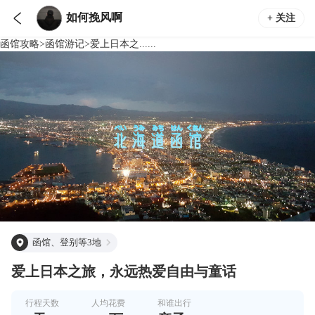

如何挽风啊
+ 关注
函馆
攻略
>
函馆
游记
>
爱上日本之......
函馆、登别等3地
爱上日本之旅，永远热爱自由与童话
行程天数
人均花费
和谁出行