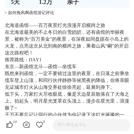
5
天
1.2万
亲子
> 如何挽风啊函馆游记评论
北海道函馆——百万夜景灯光浪漫开启横跨之旅
在北海道最美的不止冬日的白雪皑皑，还有函馆的华丽夜
景，被称为“百万美金”的夜景，在深夜如同盘踞在小岛上的
火龙，点亮这次从北到南的横跨之旅，乘着山风“唰”的开启
这次路程吧！
推荐路线：DAY1
东京—新函馆北斗—函馆—坐缆车
既然来到函馆，一定不要错过这里的夜景，在日落之前乘坐
缆车登上山顶，和同行伙伴静静等候黑夜的降临，你将亲眼
见证城市灯火从山海交界处徐徐亮起，延展到身下。
低下头，万家灯火尽收眼底，像是天边星辰散落在了大海之
上。抬起头，明月星光笼罩在头顶上，漫步在星光里，浪漫
极了~
千万不要忘记让同行的小伙伴为你记录下这灯光璀璨的一
幕，站在灯火上乘着山风留下美照，解锁人生每一次的新体
14
9
写个评论走个心
验~