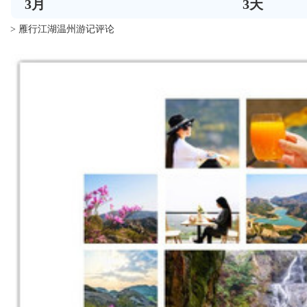
3
月
3
天
> 雁行江湖温州游记评论