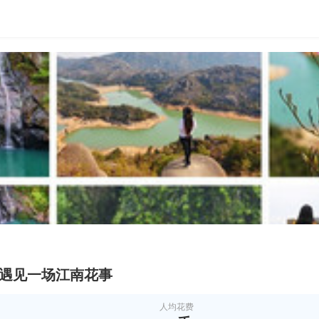
，遇见一场江南花事
人均花费