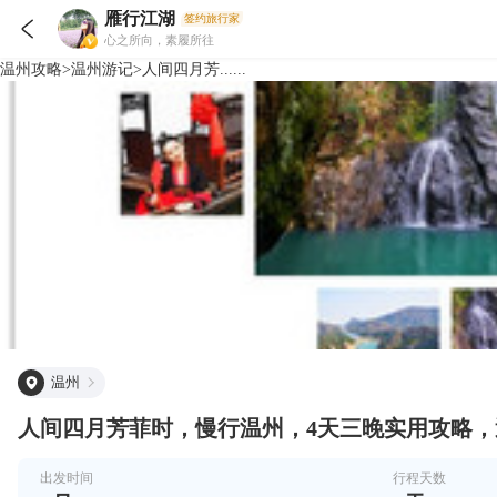
雁行江湖
签约旅行家

心之所向，素履所往
温州
攻略
>
温州
游记
>
人间四月芳......
温州
人间四月芳菲时，慢行温州，4天三晚实用攻略
出发时间
行程天数