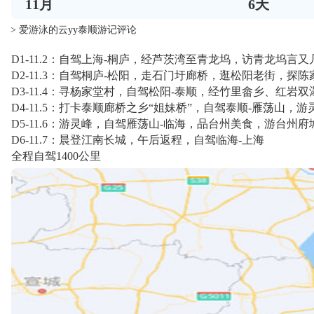
11
月
6
天
> 爱游泳的云yy泰顺游记评论
D1-11.2：自驾上海-桐庐，经芦茨湾至青龙坞，访青龙坞
D2-11.3：自驾桐庐-松阳，走石门圩廊桥，逛松阳老街，探
D3-11.4：寻杨家堂村，自驾松阳-泰顺，经竹里畲乡、红
D4-11.5：打卡泰顺廊桥之乡“姐妹桥”，自驾泰顺-雁荡山
D5-11.6：游灵峰，自驾雁荡山-临海，品台州美食，游台州
D6-11.7：晨登江南长城，午后返程，自驾临海-上海
全程自驾1400公里