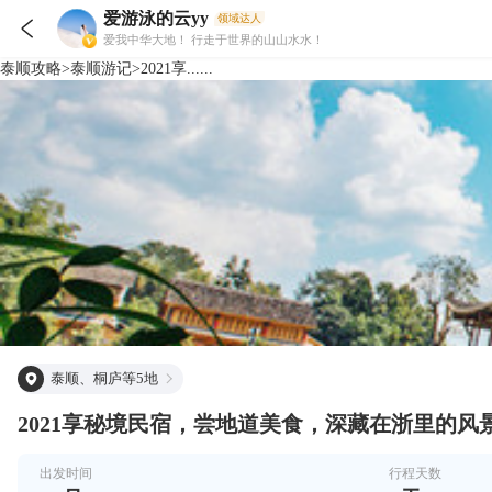
爱游泳的云yy
领域达人

爱我中华大地！ 行走于世界的山山水水！
泰顺
攻略
>
泰顺
游记
>
2021享......
泰顺、桐庐等5地
2021享秘境民宿，尝地道美食，深藏在浙里的风
出发时间
行程天数