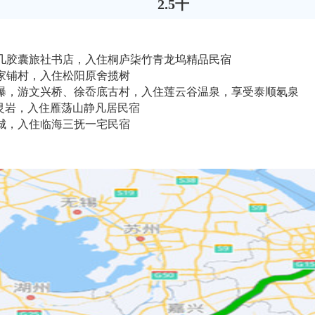
2.5千
言又几胶囊旅社书店，入住桐庐柒竹青龙坞精品民宿
陈家铺村，入住松阳原舍揽树
岩双瀑，游文兴桥、徐岙底古村，入住莲云谷温泉，享受泰顺氡泉
，游灵岩，入住雁荡山静凡居民宿
府城，入住临海三抚一宅民宿