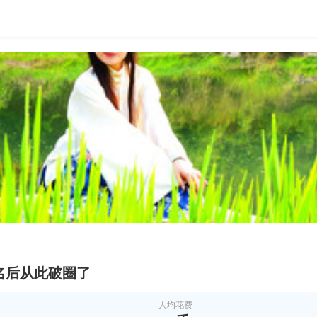
名后从此破圈了
人均花费