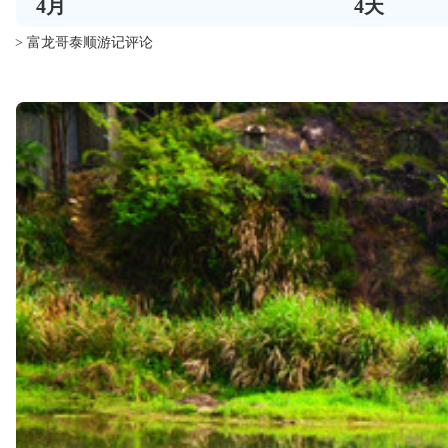
4
月
4
天
> 富龙哥泰顺游记评论