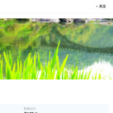
+ 关注
和谁出行