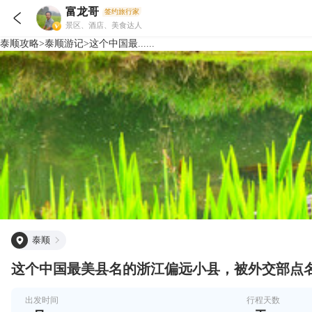
富龙哥
签约旅行家

景区、酒店、美食达人
泰顺
攻略
>
泰顺
游记
>
这个中国最......
泰顺
这个中国最美县名的浙江偏远小县，被外交部点
出发时间
行程天数