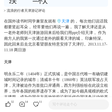
2
天
一个人
> 流浪的行者天津游记评论
在国外读书时同学兼室友就有
天津
的， 每次他们说话我
都要竖起耳朵， 经常要他们再说一遍， 我了解天津还是从
一老外老师到天津旅游回来后给我们用ppt介绍天津， 作为
南方人的我第一次通过老外的眼看天津的城， 印象特深。
因此回来后去北京看望朋友特意安排了天津行。2013.11.17-
11.18 两日游
天津
明永乐二年（1404年）正式筑城，是中国古代唯一有确切建
城时间记录的城市；清咸丰十年（1860年）英法联军攻占天
津，天津被迫作为首批口岸通商，西方列强纷纷在此设立租
界，当年各国的租界遗存下来，成为了如今颇具规模的欧式
古建群，成为中国北方开放的前沿和近代中国洋务运动的基
32
14
11
地。历经六百多年，造就了天津中西合璧、古今兼容的独特
写个评论走个心
城市风貌。