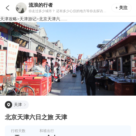
流浪的行者

+ 关注
你走过多少城市？ 还有多少心仪的地方等你去探访和留影？ 通过我慢慢认识每座我走过的城…… 用镜头记录足迹和眼中的世界 把向往的地方都变成走过的路 去不同的地方 看不同的风景
天津
攻略
>
天津
游记
>
北京天津六......
天津
北京天津六日之旅 天津
行程天数
和谁出行