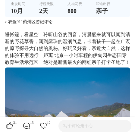
出发时间
行程天数
人均花费
和谁出行
10
月
2
天
800
亲子
> 衣鱼911蓟州区游记评论
睡帐篷，看星空，聆听山谷的回音，清晨醒来就可以闻到清
新的野花草香，闻到露珠的湿润气息，带着孩子一起在广袤
的原野探寻大自然的奥秘。好玩又好看，亲近大自然，这样
的体验不用远行，距离 北京一小时车程的伊甸园生态国际
教育生活示范区，绝对是新晋最火的网红亲子打卡圣地了！
31
13
12
写个评论走个心