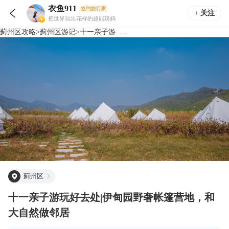
衣鱼911
签约旅行家

+ 关注
把世界玩出花样的超能辣妈
蓟州区
攻略
>
蓟州区
游记
>
十一亲子游......
蓟州区
十一亲子游玩好去处|伊甸园野奢帐篷营地，和
大自然做邻居