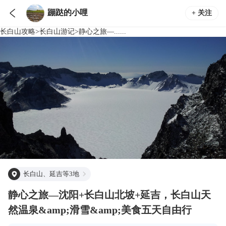

蹦跶的小哩
+ 关注
长白山
攻略
>
长白山
游记
>
静心之旅—......
长白山、延吉等3地
静心之旅—沈阳+长白山北坡+延吉，长白山天
然温泉&amp;滑雪&amp;美食五天自由行