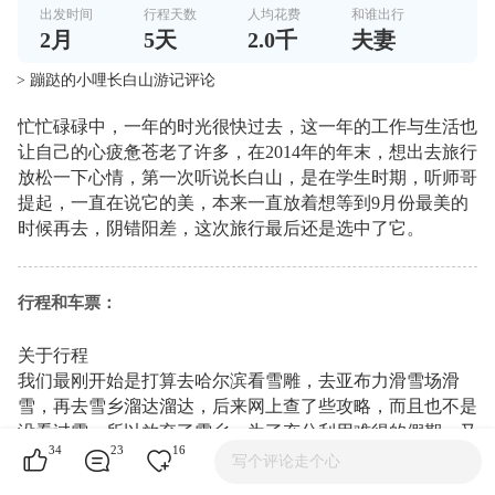
出发时间
行程天数
人均花费
和谁出行
2
月
5
天
2.0千
夫妻
> 蹦跶的小哩长白山游记评论
忙忙碌碌中，一年的时光很快过去，这一年的工作与生活也
让自己的心疲惫苍老了许多，在2014年的年末，想出去旅行
放松一下心情，第一次听说长白山，是在学生时期，听师哥
提起，一直在说它的美，本来一直放着想等到9月份最美的
时候再去，阴错阳差，这次旅行最后还是选中了它。
行程和车票：
关于行程
我们最刚开始是打算去哈尔滨看雪雕，去亚布力滑雪场滑
雪，再去雪乡溜达溜达，后来网上查了些攻略，而且也不是
没看过雪，所以放弃了雪乡，为了充分利用难得的假期，又
34
23
16
寻觅了北极村和长白山，北极村适合夏天去看北极光，长白
写个评论走个心
山一年四季景色都很宜人，最后定了哈尔滨+长白山，但是