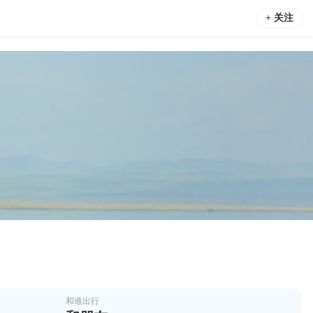
+ 关注
和谁出行