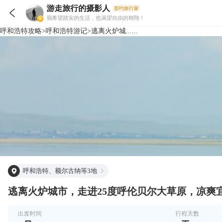
游走旅行的摄影人
签约旅行家

我希望踏实的生活，也渴望自由的翱翔！
呼和浩特
攻略
>
呼和浩特
游记
>
逃离火炉城......
呼和浩特、额尔古纳等3地
逃离火炉城市，走进25度呼伦贝尔大草原，凉爽
出发时间
行程天数