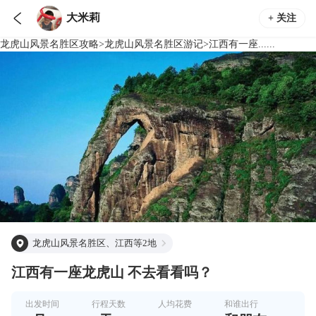

大米莉
+ 关注
龙虎山风景名胜区
攻略
>
龙虎山风景名胜区
游记
>
江西有一座......
龙虎山风景名胜区、江西等2地
江西有一座龙虎山 不去看看吗？
出发时间
行程天数
人均花费
和谁出行