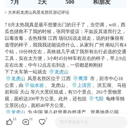
7
月
2
天
500
和朋友
> 大米莉龙虎山风景名胜区游记评论
7 8月太热我真是最不想要出门的日子了，当空调，wifi，西
瓜也拯救不了我的时候，张同学提议：不如反其道而行之，
以毒攻毒，去热辣辣 江西 场玩玩说走就走，说的好像很有
道理的样子，我我我还能说些什么，从家到 广州 南站只有4
个站，10分钟左右，高铁就几乎成了我所有出行必选的交通
工具，实在太方便，3小时45分钟车程左右的样子，早上9点
左右出发，中午12点左右到达，一切都是刚刚好
下了火车第一站就去
龙虎山
龙虎山
风景名胜区位于 江西
鹰潭
市，距市中心18
公里，由
仙水岩
、 龙虎山 、
上清宫
、洪五湖、 马祖
岩和应 天山 等六大景区组成，有55个景点、261个景物景
观，面积达200平方公里。此外，还包括
弋阳
龟峰等独
立景区(点)，面积40平方公里。
龙虎山
为 中国 第八处世界自然遗产、世界地质公园、
国家自然文化双遗产地、国家5A级风景名胜区、国家森林
15
11
7
写个评论走个心
公园、国家重点文物保护单位。整个景区面积220平方公