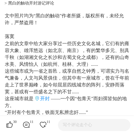
> 黑白的触动开封游记评论
文中照片均为“黑白的触动”作者所摄，版权所有，未经允
许，严禁盗用！
落寞
之前的文章中给大家分享过一些历史文化名城，它们有的雍
容大象、雄浑悠远（如北京、南京），有的繁华多元、别具
千秋（如湖湘文化之长沙和古蜀文化之成都），还有的山奇
水美、风情怡人（如杭州、桂林、大理）......
这些城市或为一省之首邑，或享自然之钟秀，可谓实力与名
气兼备，人文与风景俱佳，但其中有一座城市，曾在千年前
走上了世界巅峰，如今却屈居四线城市的阵列，安静而落
寞，甚或有一些盛名之下的不甘......
这座城市就是
开封
——一个因“包青天”而妇孺皆知的地
方。
“开封有个包青天，铁面无私辨忠奸......”
（
开封府
中的包公像）
30
11
11
写个评论走个心