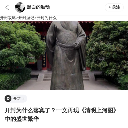

黑白的触动
+ 关注
开封
攻略
>
开封
游记
>
开封为什么......
开封
开封为什么落寞了？一文再现《清明上河图》
中的盛世繁华