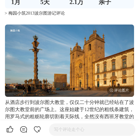
1
月
5
天
2.1万
亲子
> 梅园小筑2013波尔图游记评论
从酒店步行到波尔图大教堂，仅仅二十分钟就已经站在了波
尔图大教堂前的广场上。这座始建于12世纪的粗线条建筑，
用罗马式的粗粝轮廓切割着天际线，全然没有西班牙教堂的
那般花哨，也不像欧洲其他大教堂那样精致讨巧，反而带着
写个评论走个心
一股葡萄牙特有的执拗，坚定中又透露着沉稳