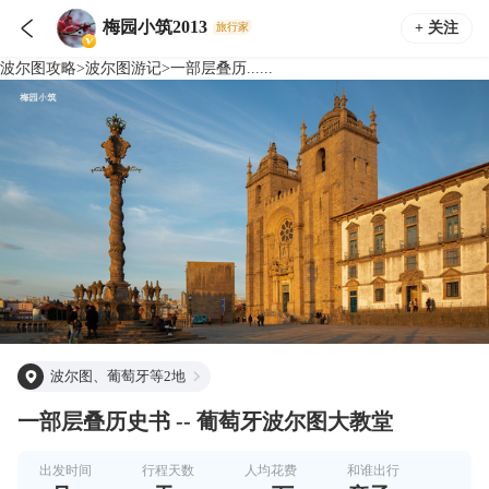

梅园小筑2013
+ 关注
旅行家
波尔图
攻略
>
波尔图
游记
>
一部层叠历......
波尔图、葡萄牙等2地
一部层叠历史书 -- 葡萄牙波尔图大教堂
出发时间
行程天数
人均花费
和谁出行