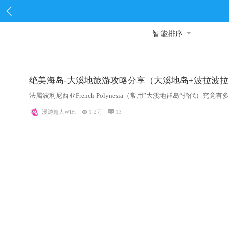
智能排序
绝美海岛-大溪地旅游攻略分享（大溪地岛+波拉波拉
法属波利尼西亚French Polynesia（常用”大溪地群岛“指代）究竟有
漫游超人WiFi

1.2万

13