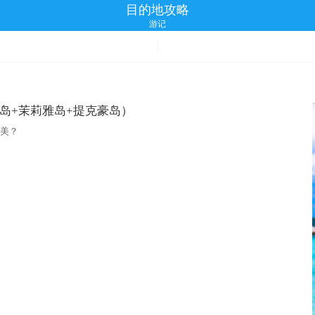
目的地攻略
游记
岛+茉莉雅岛+提克豪岛）
多美？