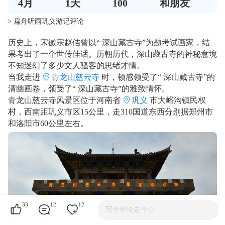
4
月
1
天
100
和朋友
> 扁舟听雨巩义游记评论
历史上，宋徽宗赵佶曾以“ 深山藏古寺”为题考试画家，结
果考出了一个世传佳话。历朝历代，深山藏古寺的神秘意境
不知迷幻了多少文人骚客的思绪才情。
当我走进
青龙山慈云寺
时，顿感领受了“ 深山藏古寺”的
清幽画卷，领受了“ 深山藏古寺”的雅致情怀。
青龙山慈云寺风景区位于河南省
巩义
市大峪沟镇民权
村，西南距巩义市区15公里，走310国道东西分别据郑州市
和洛阳市60公里左右。
33
12
12
写个评论走个心