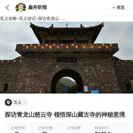

扁舟听雨
+ 关注
巩义
攻略
>
巩义
游记
>
探访青龙山......
巩义
探访青龙山慈云寺 领悟深山藏古寺的神秘意境
出发时间
行程天数
人均花费
和谁出行