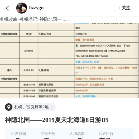

lizzygu
+ 关注
札幌
攻略
>
札幌
游记
>
神隐北国—......
札幌、富良野等2地
神隐北国——2019夏天北海道8日游D5
出发时间
行程天数
人均花费
和谁出行