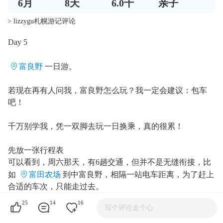
6
月
8
天
6.0千
亲子
> lizzygu札幌游记评论
Day 5
富良野
一日游。
若现在再有人问我，富良野怎么玩？我一定会建议：包车
吧！
千万别学我，凭一双脚去玩一日换乘，真的很累！
先放一张行程表
可以看到，周六那天，有6趟交通，但并不是无缝衔接，比
如
富田农场
到中富良野，相隔一站电车距离，为了赶上
合适的车次，只能走过去。
25
14
16
写个评论走个心