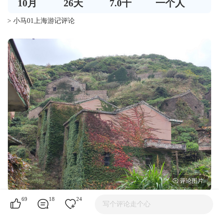
10
月
26
天
7.0千
一个人
> 小马01上海游记评论
69
18
24
写个评论走个心