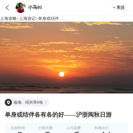

小马01
+ 关注
上海
攻略
>
上海
游记
>
单身或结伴......
临海、绍兴等8地
单身或结伴各有各的好——沪浙闽秋日游
出发时间
行程天数
人均花费
和谁出行