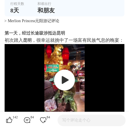
行程天数
和谁出行
8
天
和朋友
> Merlion Princess元阳游记评论
第一天，经过长途跋涉抵达昆明
初次踏入
，很幸运就挑中了一场富有民族气息的晚宴：
昆明
142
84
84
写个评论走个心
餐厅【老滇山寨·云南特色民族菜】
00:00
/
00:00