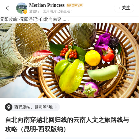
Merlion Princess
签约旅行家

+ 关注
爱旅行，爱用照片记录生活！
元阳
攻略
>
元阳
游记
>
自北向南穿......
西双版纳、昆明等6地
自北向南穿越北回归线的云南人文之旅路线与
攻略（昆明-西双版纳）