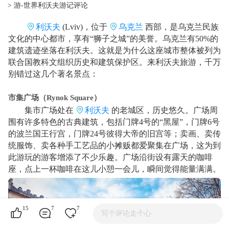
> 游-世界利沃夫游记评论
利沃夫
(Lviv)，位于
乌克兰
西部，是乌克兰民族
文化的中心都市，享有“狮子之城”的美誉。乌克兰有50%的
建筑遗迹坐落在利沃夫。这就是为什么这座城市整体被列为
联合国教科文组织历史和建筑保护区。来利沃夫旅游，千万
别错过这几个著名景点：
市集广场（Rynok Square）
集市广场处在
利沃夫
的老城区，历史悠久。广场周
围有许多特色的古典建筑，包括门牌4号的“黑屋”，门牌6号
的波兰国王行宫，门牌24号彼得大帝的旧宫等；卖画、卖传
统服饰、卖各种手工艺品的小摊贩都爱聚集在广场，这为到
此游玩的游客增添了不少乐趣。广场沿街设有露天的咖啡
座，点上一杯咖啡在这儿小憩一会儿，瞬间觉得能量满满。
15
7
7
写个评论走个心