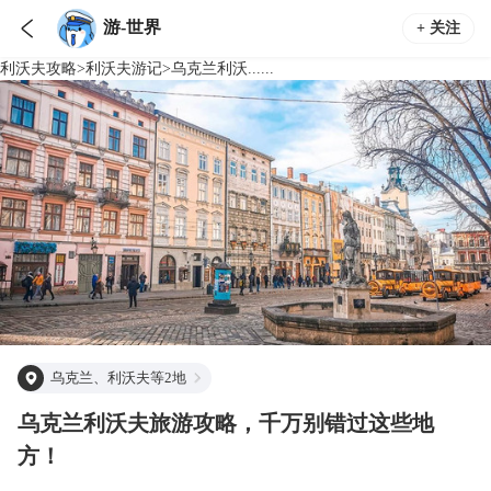

游-世界
+ 关注
利沃夫
攻略
>
利沃夫
游记
>
乌克兰利沃......
乌克兰、利沃夫等2地
乌克兰利沃夫旅游攻略，千万别错过这些地
方！