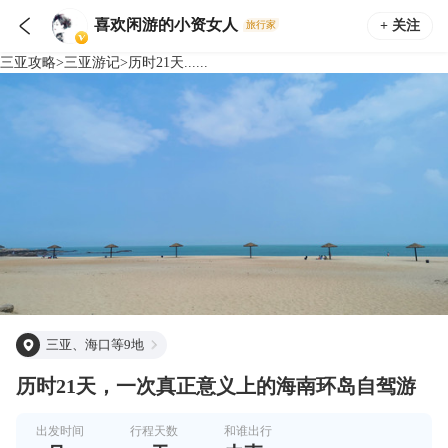

喜欢闲游的小资女人
+ 关注
旅行家
三亚
攻略
>
三亚
游记
>
历时21天......
三亚、海口等9地
历时21天，一次真正意义上的海南环岛自驾游
出发时间
行程天数
和谁出行