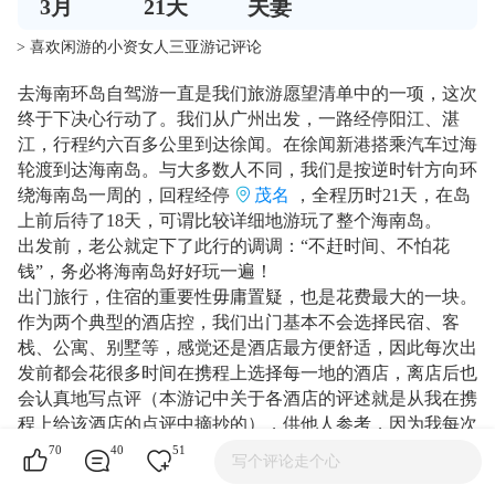
3
月
21
天
夫妻
> 喜欢闲游的小资女人三亚游记评论
去海南环岛自驾游一直是我们旅游愿望清单中的一项，这次
终于下决心行动了。我们从广州出发，一路经停阳江、湛
江，行程约六百多公里到达徐闻。在徐闻新港搭乘汽车过海
轮渡到达海南岛。与大多数人不同，我们是按逆时针方向环
绕海南岛一周的，回程经停
茂名
，全程历时21天，在岛
上前后待了18天，可谓比较详细地游玩了整个海南岛。
出发前，老公就定下了此行的调调：“不赶时间、不怕花
钱”，务必将海南岛好好玩一遍！
出门旅行，住宿的重要性毋庸置疑，也是花费最大的一块。
作为两个典型的酒店控，我们出门基本不会选择民宿、客
栈、公寓、别墅等，感觉还是酒店最方便舒适，因此每次出
发前都会花很多时间在携程上选择每一地的酒店，离店后也
会认真地写点评（本游记中关于各酒店的评述就是从我在携
程上给该酒店的点评中摘抄的），供他人参考，因为我每次
做选择时也会参考别人的点评。我们选择酒店主要是看评
70
40
51
写个评论走个心
分、评价、位置和价格，（通常每地都会选二三家备选酒