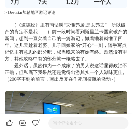
7
月
7
天
1.2万
一个人
> Devastar加勒地区游记评论
（《道德经》里有句话叫“夫惟弗居,是以弗去”，所以破
产的肯定不是我……）前一段时间看到斯里兰卡国家破产的
新闻，想到一直欠着自己的一篇游记，懒着懒着就懒了四
年。这几天趁着老婆、儿子回娘家的“开心”一刻，随手写点
记忆里有意思的部分吧，权当晚来的有始有终。既然没有甲
方，其他攻略中有的部分就一概略去了。
题外话，虽然作为一个成家了的男人说这话显得政治不
正确，但私底下我果然还是觉得出游其实一个人滋味更佳。
（200字不到的前言，写出反复在作死间横跳的激动~）
1
写个评论走个心