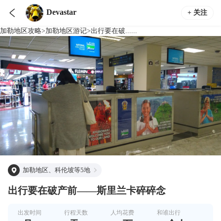

Devastar
+ 关注
加勒地区
攻略
>
加勒地区
游记
>
出行要在破......
加勒地区、科伦坡等5地
出行要在破产前——斯里兰卡碎碎念
出发时间
行程天数
人均花费
和谁出行